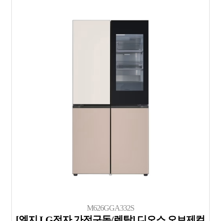
M626GGA332S
[엘지 LG전자 가전구독/렌탈] 디오스 오브제컬