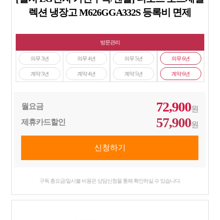
렉션 냉장고 M626GGA332S 등록비 면제
방문관리
의무 3년
의무 4년
의무 5년
의무 6년
계약 3년
계약 4년
계약 5년
계약 6년
72,900
월요금
원
57,900
제휴카드할인
원
구독 총요금/일시불 비용은 상담신청을 통해 확인하실 수 있습니다.