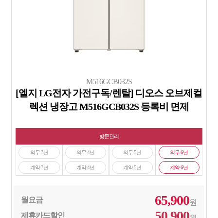
M516GCB032S
[엘지 LG전자 가전구독/렌탈] 디오스 오브제컬
렉션 냉장고 M516GCB032S 등록비 면제
방문관리
의무 3년
의무 4년
의무 5년
의무 6년
계약 3년
계약 4년
계약 5년
계약 6년
65,900
월요금
원
50,900
제휴카드할인
원