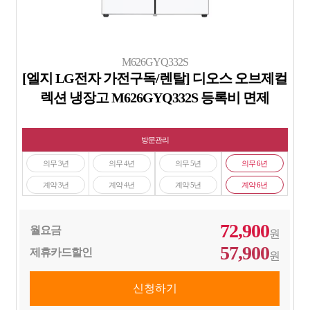
M626GYQ332S
[엘지 LG전자 가전구독/렌탈] 디오스 오브제컬
렉션 냉장고 M626GYQ332S 등록비 면제
방문관리
의무 3년
의무 4년
의무 5년
의무 6년
계약 3년
계약 4년
계약 5년
계약 6년
72,900
월요금
원
57,900
제휴카드할인
원