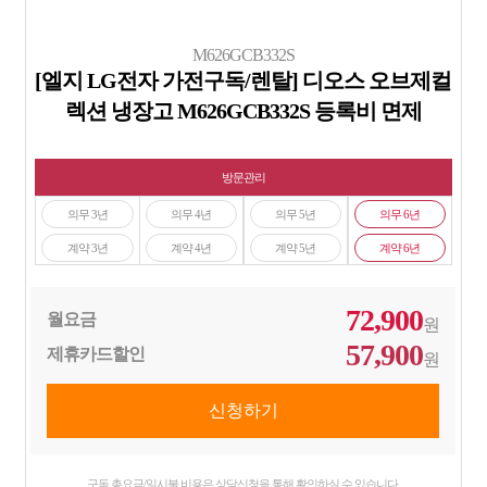
M626GCB332S
[엘지 LG전자 가전구독/렌탈] 디오스 오브제컬
렉션 냉장고 M626GCB332S 등록비 면제
방문관리
의무 3년
의무 4년
의무 5년
의무 6년
계약 3년
계약 4년
계약 5년
계약 6년
72,900
월요금
원
57,900
제휴카드할인
원
구독 총요금/일시불 비용은 상담신청을 통해 확인하실 수 있습니다.