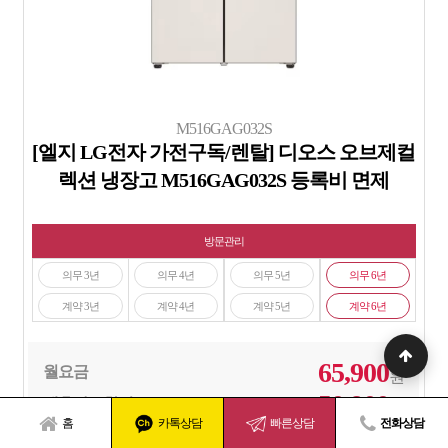
M516GAG032S
[엘지 LG전자 가전구독/렌탈] 디오스 오브제컬
렉션 냉장고 M516GAG032S 등록비 면제
방문관리
의무 3년
의무 4년
의무 5년
의무 6년
계약 3년
계약 4년
계약 5년
계약 6년
65,900
월요금
원
50,900
제휴카드할인
원
홈
카톡상담
빠른상담
전화상담