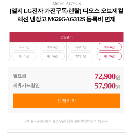
M626GAG332S
[엘지 LG전자 가전구독/렌탈] 디오스 오브제컬
렉션 냉장고 M626GAG332S 등록비 면제
방문관리
의무 3년
의무 4년
의무 5년
의무 6년
계약 3년
계약 4년
계약 5년
계약 6년
72,900
월요금
원
57,900
제휴카드할인
원
구독 총요금/일시불 비용은 상담신청을 통해 확인하실 수 있습니다.