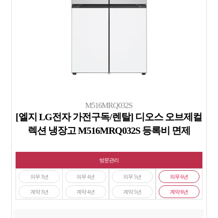
M516MRQ032S
[엘지 LG전자 가전구독/렌탈] 디오스 오브제컬
렉션 냉장고 M516MRQ032S 등록비 면제
방문관리
의무 3년
의무 4년
의무 5년
의무 6년
계약 3년
계약 4년
계약 5년
계약 6년