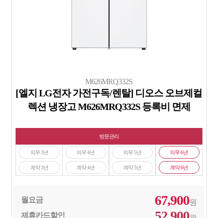
M626MRQ332S
[엘지 LG전자 가전구독/렌탈] 디오스 오브제컬
렉션 냉장고 M626MRQ332S 등록비 면제
방문관리
의무 3년
의무 4년
의무 5년
의무 6년
계약 3년
계약 4년
계약 5년
계약 6년
67,900
월요금
원
52,900
제휴카드할인
원