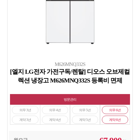
M626MNQ332S
[엘지 LG전자 가전구독/렌탈] 디오스 오브제컬
렉션 냉장고 M626MNQ332S 등록비 면제
방문관리
의무 3년
의무 4년
의무 5년
의무 6년
계약 3년
계약 4년
계약 5년
계약 6년