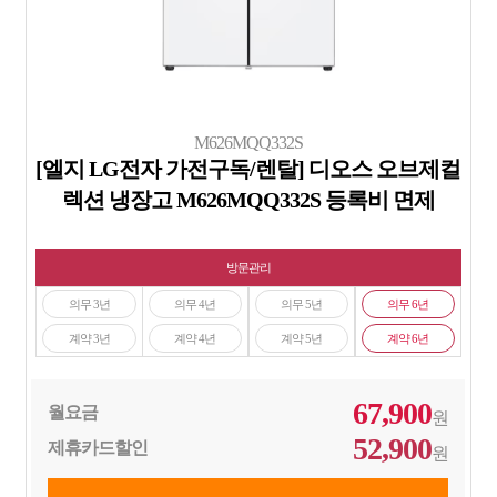
M626MQQ332S
[엘지 LG전자 가전구독/렌탈] 디오스 오브제컬
렉션 냉장고 M626MQQ332S 등록비 면제
방문관리
의무 3년
의무 4년
의무 5년
의무 6년
계약 3년
계약 4년
계약 5년
계약 6년
67,900
월요금
원
52,900
제휴카드할인
원