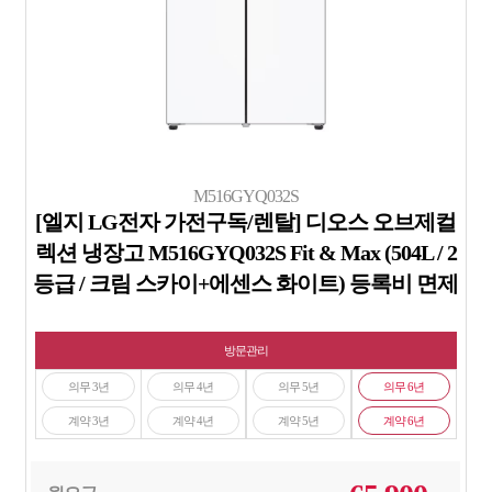
M516GYQ032S
[엘지 LG전자 가전구독/렌탈] 디오스 오브제컬
렉션 냉장고 M516GYQ032S Fit & Max (504L / 2
등급 / 크림 스카이+에센스 화이트) 등록비 면제
방문관리
의무 3년
의무 4년
의무 5년
의무 6년
계약 3년
계약 4년
계약 5년
계약 6년