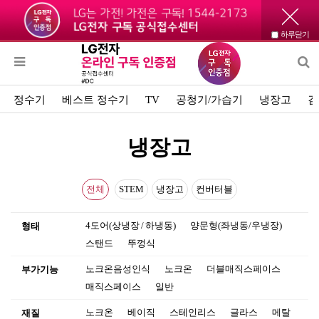
하루닫기
정수기
베스트 정수기
TV
공청기/가습기
냉장고
김
냉장고
전체
STEM
냉장고
컨버터블
4도어(상냉장 / 하냉동)
양문형(좌냉동/우냉장)
형태
스탠드
뚜껑식
노크온음성인식
노크온
더블매직스페이스
부가기능
매직스페이스
일반
노크온
베이직
스테인리스
글라스
메탈
재질