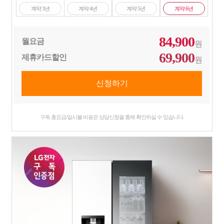
계약 3년
계약 4년
계약 5년
계약 6년
84,900
월요금
원
69,900
제휴카드할인
원
구독 총요금/일시불 비용은 상담신청을 통해 확인하실 수 있습니다.