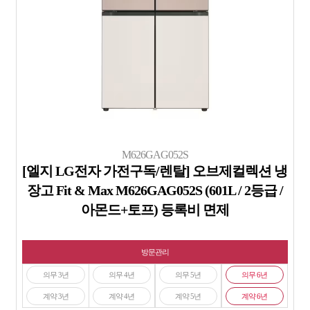
M626GAG052S
[엘지 LG전자 가전구독/렌탈] 오브제컬렉션 냉
장고 Fit & Max M626GAG052S (601L / 2등급 /
아몬드+토프) 등록비 면제
방문관리
의무 3년
의무 4년
의무 5년
의무 6년
계약 3년
계약 4년
계약 5년
계약 6년