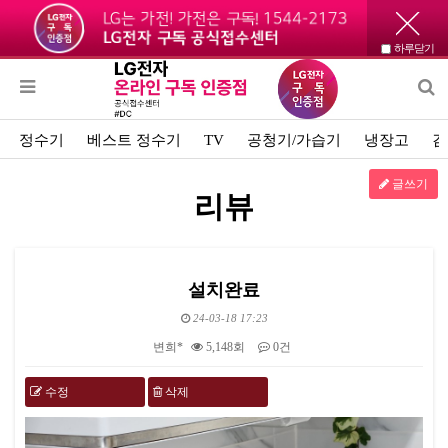
하루닫기
정수기
베스트 정수기
TV
공청기/가습기
냉장고
김
글쓰기
리뷰
설치완료
24-03-18 17:23
변희*
5,148회
0건
수정
삭제
본문