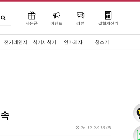
사은품
이벤트
리뷰
결합계산기
전기레인지
식기세척기
안마의자
청소기
지속
25-12-23 18:09