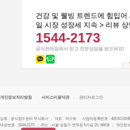
건강 및 웰빙 트렌드에 힘입어
일 시장 성장세 지속 > 리뷰 
1544-2173
공식판매점에서 믿고 전문상담을 받으세요!
개인정보처리방침
서비스이용약관
관리자로그인
상호 : 공식접수센터 주식회사
대표 : 박수호
사업자등록번호 : 426-81-024
|
대표번호 : 1544-2173
주소 : 서울 성동구 연무장 5가길 25, 806호
개인정보
|
|