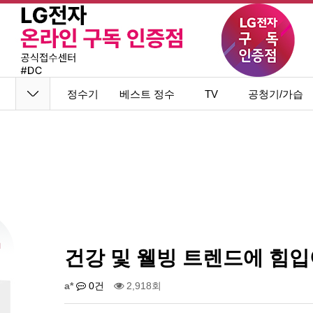
정수기
베스트 정수
TV
공청기/가습
기
기
건강 및 웰빙 트렌드에 힘입
a*
0건
2,918회