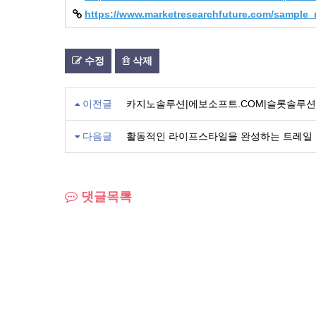
https://www.marketresearchfuture.com/sample_
수정
삭제
이전글
카지노솔루션|에보소프트.CΟΜ|슬롯솔루션
다음글
활동적인 라이프스타일을 완성하는 트레일 
댓글목록