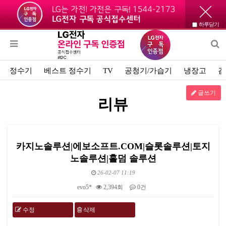
하루닫기
정수기
베스트 정수기
TV
공청기/가습기
냉장고
김
글쓰기
리뷰
카지노솔루션|에보소프트.CΟΜ|슬롯솔루션|토지
노솔루션|홀덤 솔루션
26-02-07 11:19
evo5*
2,394회
0건
수정
삭제