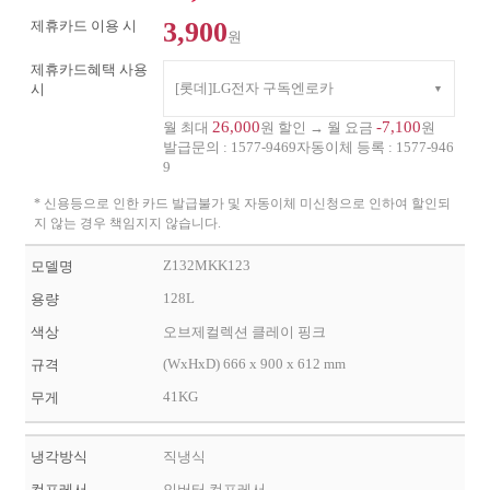
3,900
제휴카드 이용 시
원
제휴카드혜택 사용
[롯데]LG전자 구독엔로카
시
26,000
-7,100
월 최대
원 할인 → 월 요금
원
발급문의 :
1577-9469
자동이체 등록 :
1577-946
9
* 신용등으로 인한 카드 발급불가 및 자동이체 미신청으로 인하여 할인되
지 않는 경우 책임지지 않습니다.
Z132MKK123
모델명
128L
용량
색상
오브제컬렉션 클레이 핑크
(WxHxD) 666 x 900 x 612 mm
규격
41KG
무게
냉각방식
직냉식
컴프레서
인버터 컴프레서