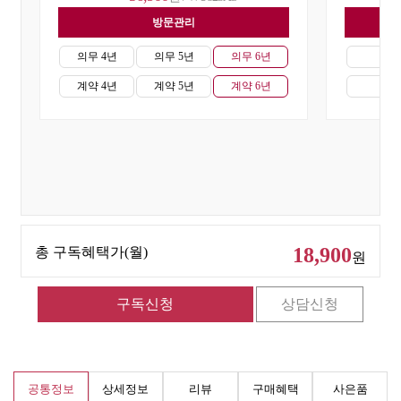
방문관리
자
의무 4년
의무 5년
의무 6년
의무
계약 4년
계약 5년
계약 6년
계약
18,900
총 구독혜택가(월)
원
공통정보
상세정보
리뷰
구매혜택
사은품