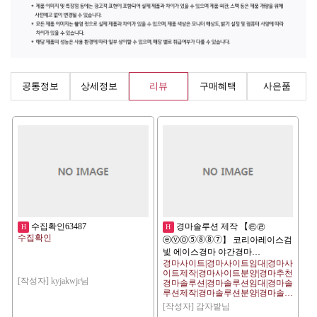
공통정보
상세정보
리뷰
구매혜택
사은품
수집확인63487
경마솔루션 제작 【㉫㉣
H
H
수집확인
ⓔⓋⓄ➄➇➇➆】 코리아레이스검
빛 에이스경마 야간경마…
경마사이트|경마사이트임대|경마사
이트제작|경마사이트분양|경마추천
[작성자] kyjakwjr님
경마솔루션|경마솔루션임대|경마솔
루션제작|경마솔루션분양|경마솔루
션추천온라인경마|온라인경마임대|
[작성자] 감자밭님
온라인경마제작|온라인경마분양|온