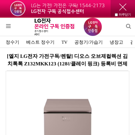
하루닫기
정수기
베스트 정수기
TV
공청기/가습기
냉장고
김
[엘지 LG전자 가전구독/렌탈] 디오스 오브제컬렉션 김
치톡톡 Z132MKK123 (128ℓ/클레이 핑크) 등록비 면제