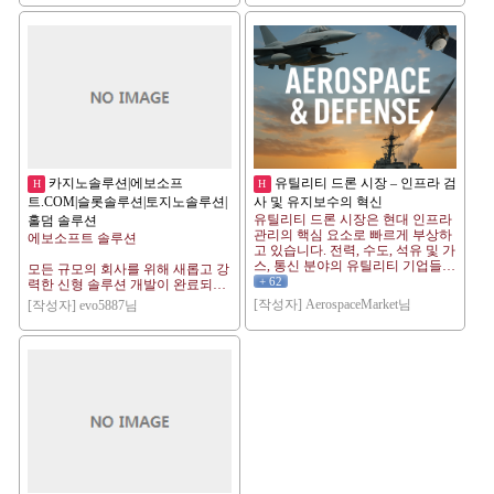
라인경마추천실시간경마|실시간경
마임대|실시간경마제작|실시간경마
분양|실시간경마추천일본경마|일본
경마임대|일본경마제작|일본경마분
양|일본경마추천경마사이트|경마사
이트임대|경마사이트제작|경마사이
트분양|경마추천경마솔루션|경마솔
루션임대|경마솔루션제작|경마솔루
션분양|경마솔루션추천온라인경마|
온라인경마임대|온라인경마제작|온
라인경마분양|온라인경마추천실시
간경마|실시간경마임대|실시간경마
카지노솔루션|에보소프
유틸리티 드론 시장 – 인프라 검
H
H
제작|실시간경마분양|실시간경마추
트.CΟΜ|슬롯솔루션|토지노솔루션|
사 및 유지보수의 혁신
천일본경마|일본경마임대|일본경마
유틸리티 드론 시장은 현대 인프라
홀덤 솔루션
제작|일본경마분양|일본경마추천경
관리의 핵심 요소로 빠르게 부상하
에보소프트 솔루션
마사이트|경마사이트임대|경마사이
고 있습니다. 전력, 수도, 석유 및 가
트제작|경마사이트분양|경마추천경
스, 통신 분야의 유틸리티 기업들은
모든 규모의 회사를 위해 새롭고 강
마솔루션|경마솔루션임대|경마솔루
운영 효율성, 안전성 및 비용 효율
+ 62
력한 신형 솔루션 개발이 완료되었
션제작|경마솔루션분양|경마솔루션
성을 향상시키기 위해 드론 도입을
습니다.
추천온라인경마|온라인경마임대|온
[작성자] AerospaceMarket님
[작성자] evo5887님
확대하고 있습니다. 이러한 무인 항
강력하고 안전한 플랫폼 제공을 약
라인경마제작|온라인경마분양|온라
공 시스템은 실험 단계를 넘어 일상
속드리며 고급 보호, 암호화 방식을
인경마추천실시간경마|실시간경마
적인 검사, 모니터링 및 유지보수
사용하여 제공됩니다.
임대|실시간경마제작|실시간경마분
작업에 필수적인 도구로 자리 잡았
양|실시간경마추천일본경마|일본경
습니다.
카지노 - 온라인 / 오프라인 업체별
마임대|일본경마제작|일본경마분
Market Research Future에 따르면, 유
양|일본경마추천
틸리티 드론 시장은 2024년 약 1억
최적화된 솔루션 제공해드립니다.
6,980만 달러 규모였으며, 2025년 2
억 1,440만 달러에서 2035년 22억
검증된 정품 밴더로
1,700만 달러로 성장할 것으로 예상
되며, 예측 기간(2025~2035년) 동안
안정화 되어있는 API를 제공해드
연평균 성장률(CAGR)은 26.31%입
립니다.