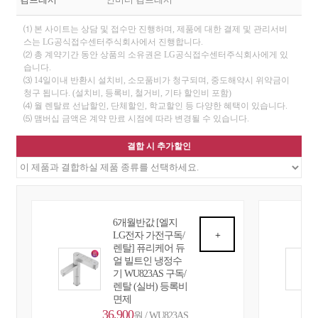
⑴ 본 사이트는 상담 및 접수만 진행하며, 제품에 대한 결제 및 관리서비
스는 LG공식접수센터주식회사에서 진행합니다.
⑵ 총 계약기간 동안 상품의 소유권은 LG공식접수센터주식회사에게 있
습니다.
⑶ 14일이내 반환시 설치비, 소모품비가 청구되며, 중도해약시 위약금이
청구 됩니다. (설치비, 등록비, 철거비, 기타 할인비 포함)
⑷ 월 렌탈료 선납할인, 단체할인, 학교할인 등 다양한 혜택이 있습니다.
⑸ 맴버십 금액은 계약 만료 시점에 따라 변경될 수 있습니다.
결합 시 추가할인
6개월반값 [엘지
LG전자 가전구독/
+
렌탈] 퓨리케어 듀
얼 빌트인 냉정수
기 WU823AS 구독/
렌탈 (실버) 등록비
면제
36,900
원 / WU823AS