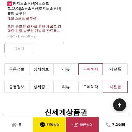
니다.
카지노솔루션|에보소프
H
기존의 인프라 검사는 수작업, 중장
24시 기술지원
트.CΟΜ|슬롯솔루션|토지노솔루션|
비, 그리고 상당한 가동 중단 시간
을 필요로 했습니다. 과거에는 전력
홀덤 솔루션
슬 롯 - 게임사와 정식 계약을 맺어
선 검사에 헬리콥터를 이용하거나
수천가지의 슬롯게임들을 제공합
에보소프트 솔루션
기술자가 타워에 올라가 검사하는
니다.
방식이 사용되었고, 파이프라인 모
정품 에이전시의 환수율이 부담인
모든 규모의 회사를 위해 새롭고 강
니터링에는 광범위한 지상 조사가
본사에게 맞는 솔루션도 제공해드
력한 신형 솔루션 개발이 완료되었
필요했습니다. 하지만 유틸리티 드
립니다.
습니다.
[작성자] evo5887님
론은 빠르고 정확하며 실시간으로
강력하고 안전한 플랫폼 제공을 약
항공 데이터를 수집할 수 있게 해줌
홀 덤 - 와일드 홀덤 !! 평균 동시접
속드리며 고급 보호, 암호화 방식을
으로써 이러한 패러다임을 바꾸어
속자 1,500명
사용하여 제공됩니다.
더보기
놓았습니다. 고해상도 카메라, 열
센서, LiDAR, 그리고 AI 기반 분석
.
국내 최다 유저 보유, 한국 맞춤형
카지노 - 온라인 / 오프라인 업체별
기능을 갖춘 드론은 부식, 누출, 과
간편 베팅 시스템
열된 부품, 구조적 약점과 같은 결
최적화된 솔루션 제공해드립니다.
함을 매우 정확하게 감지할 수 있습
기다림 없는 입장, 베팅시간 7초로
공통정보
상세정보
리뷰
구매혜택
사은품
니다.
빠른게임 진행
검증된 정품 밴더로
유틸리티 드론 시장의 주요 성장 동
력 중 하나는 안전입니다. 유틸리티
안정화 되어있는 API를 제공해드
인프라는 고전압 송전선, 해상 플랫
파워볼 - 동행복권 파워볼 미니게임
립니다.
공통정보
상세정보
리뷰
구매혜택
사은품
폼, 울창한 숲, 산악 지역 등 위험하
받치기 구조 제공됩니다.
거나 외딴 환경에 ​​존재하는 경우가
24시 기술지원
많습니다. 드론은 검사 품질을 유지
신규오픈시 전담 CS팀 케어를 해드
하면서 이러한 위험에 대한 인력 노
립니다.
슬 롯 - 게임사와 정식 계약을 맺어
출을 최소화합니다. 전 세계적으로
카지노, 슬롯 정품 통합알 합리적인
수천가지의 슬롯게임들을 제공합
안전 규제가 강화됨에 따라 유틸리
가격으로 공급해 드리고 있습니다.
니다.
신세계상품권
티 업체들은 작업장 사고를 줄이고
정품 에이전시의 환수율이 부담인
규정 준수를 보장하기 위해 드론 기
- 외부업체 이용시에도 API 연동으
본사에게 맞는 솔루션도 제공해드
반 검사 시스템을 우선적으로 도입
로 인해 합리적인 가격으로 알을 사
립니다.
하고 있습니다.
홈
카톡상담
빠른상담
전화상담
용하실수 있습니다.
비용 효율성 또한 중요한 성장 동력
- 타 에이전시 API 연동해 걸어드릴
홀 덤 - 와일드 홀덤 !! 평균 동시접