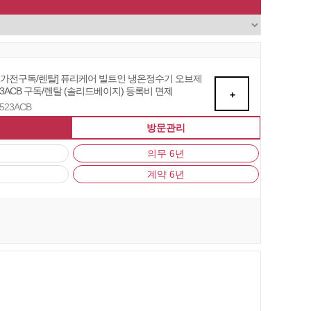
자 가전구독/렌탈] 퓨리케어 빌트인 냉온정수기 오브제
3ACB 구독/렌탈 (솔리드베이지) 등록비 면제
+
U523ACB
방문관리
의무 6년
계약 6년