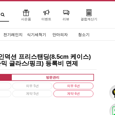
사은품
이벤트
리뷰
결합계산기
전기레인지
식기세척기
안마의자
청소기
인덕션 프리스탠딩(8.5cm 케이스)
세라믹 글라스/핑크) 등록비 면제
방문관리
의무 5년
의무 6년
계약 5년
계약 6년