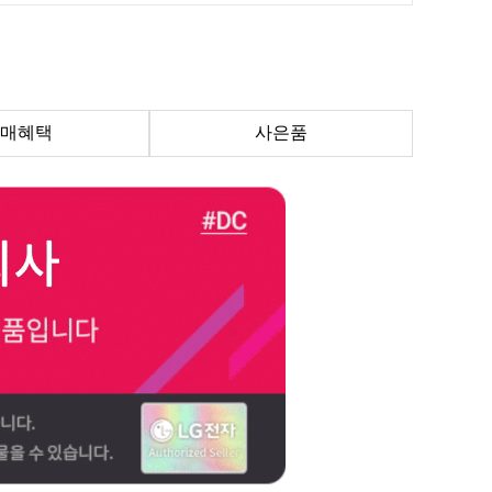
매혜택
사은품