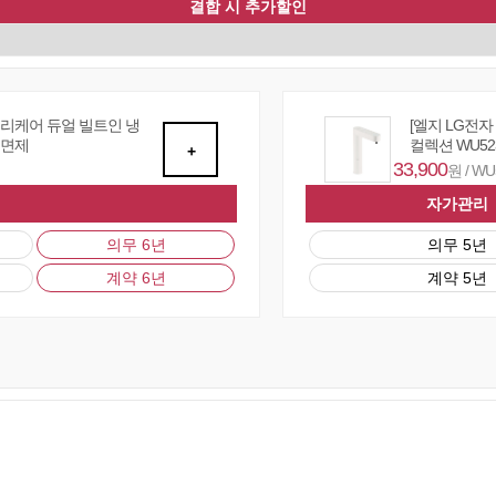
결합 시 추가할인
퓨리케어 듀얼 빌트인 냉
[엘지 LG전
 면제
컬렉션 WU52
+
33,900
원 / W
자가관리
의무 6년
의무 5년
계약 6년
계약 5년