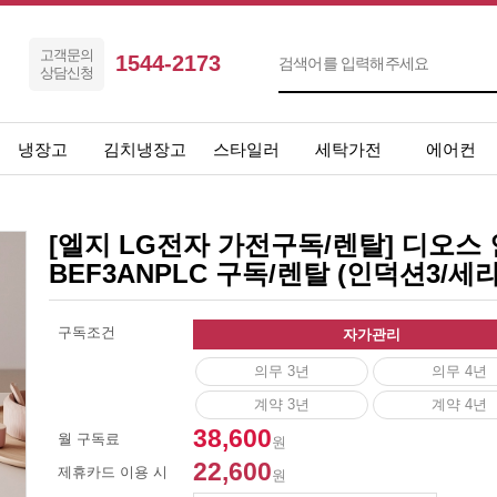
고객문의
1544-2173
상담신청
냉장고
김치냉장고
스타일러
세탁가전
에어컨
[엘지 LG전자 가전구독/렌탈] 디오스 
BEF3ANPLC 구독/렌탈 (인덕션3/
구독조건
자가관리
의무 3년
의무 4년
계약 3년
계약 4년
38,600
월 구독료
원
22,600
제휴카드 이용 시
원