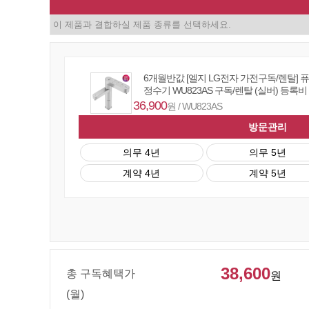
6개월반값 [엘지 LG전자 가전구독/렌탈] 
정수기 WU823AS 구독/렌탈 (실버) 등록비
36,900
원 / WU823AS
방문관리
의무 4년
의무 5년
계약 4년
계약 5년
38,600
총 구독혜택가
원
(월)