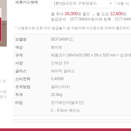
제휴카드혜택
[롯데]LG전자 구독엔로카
사용 시
26,000
12,600
월 최대
원 할인 → 월 요금
원
발급문의 :
1577-9469
자동이체 등록 :
1577-946
* 신용등으로 인한 카드 발급불가 및 자동이체 미신청으로 인하여 할인되지
모델명
BEF3ANPLC
색상
화이트
규격
제품크기 (WxHxD) 580 x 59 x 520 mm / 싱크대
사양
인덕션 3구
글라스
세라믹 글라스
소비전력
3,400W
의 경
조작방법
글라스터치
 사용
무게
10.6kg
비용이
타입
전기레인지(빌트인)
C : 8.5cm 케이스