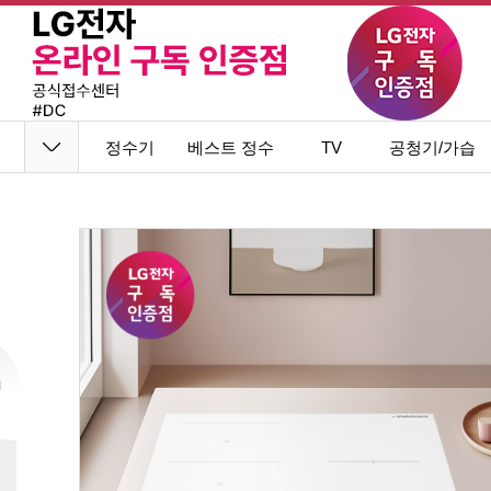
정수기
베스트 정수
TV
공청기/가습
기
기